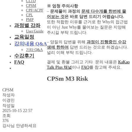
CLTD
CPSM
※ 엄청 주의사항
CPF/ACPF
–
문제풀이 과정의
문제 다수개를 한번에 물
CPL
어보는 것
은 바로 답변 드리기 어렵습니다.
PMP
또한 적합한 이유를 근거로 한 Why의 접근법
과정별 강좌
이 아닌 Just Why를 물어보는 질문은 지양해
User Guide
주시길 부탁 드립니다.
교육일정
– 양질의 답변을 위해
과정이 진행중인 수강
강의내용 Q&A
생에 한하여
답변 드리는 것으로 하겠습니다.
기타 Q&A
널리 이해 부탁 드립니다.
수강후기
FAQ
결제 및 환불 그리고 기타 문의 내용은
KaKao
Talk Plus 채널
이나
FAQ
를 참고해 주세요.
CPSm M3 Risk
CPSM
작성자
이경민
작성일
2025-10-15 22:57
조회
376
강사님 안녕하세요