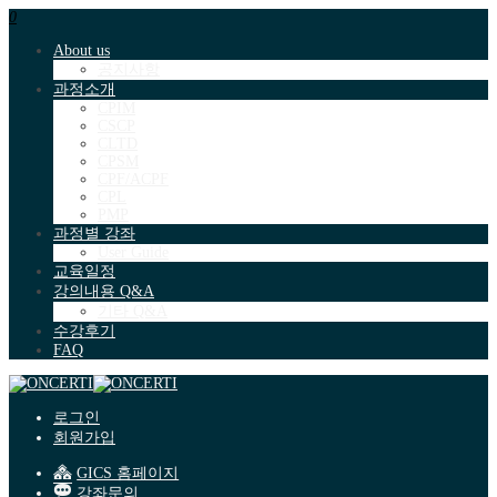
0
About us
공지사항
과정소개
CPIM
CSCP
CLTD
CPSM
CPF/ACPF
CPL
PMP
과정별 강좌
User Guide
교육일정
강의내용 Q&A
기타 Q&A
수강후기
FAQ
로그인
회원가입
GICS 홈페이지
강좌문의