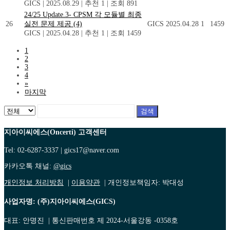
GICS
|
2025.08.29
|
추천 1
|
조회 891
24/25 Update.3- CPSM 각 모듈별 최종
26
실전 문제 제공
(4)
GICS
2025.04.28
1
1459
GICS
|
2025.04.28
|
추천 1
|
조회 1459
1
2
3
4
»
마지막
검색
지아이씨에스(Oncerti) 고객센터
Tel: 02-6287-3337 | gics17@naver.com
카카오톡 채널:
@gics
개인정보 처리방침
|
이용약관
| 개인정보책임자: 박대성
사업자명: (주)지아이씨에스(GICS)
대표: 안명진 | 통신판매번호 제 2024-서울강동 -0358호