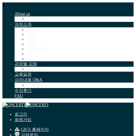
0
About us
공지사항
과정소개
CPIM
CSCP
CLTD
CPSM
CPF/ACPF
CPL
PMP
과정별 강좌
User Guide
교육일정
강의내용 Q&A
기타 Q&A
수강후기
FAQ
로그인
회원가입
GICS 홈페이지
강좌문의