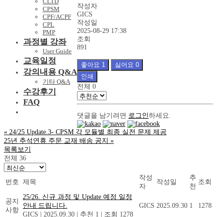
CLTD
작성자
CPSM
GICS
CPF/ACPF
작성일
CPL
2025-08-29 17:38
PMP
조회
과정별 강좌
891
User Guide
교육일정
좋아요
1
싫어요
0
강의내용 Q&A
인쇄
기타 Q&A
전체
0
수강후기
FAQ
댓글을 남기려면
로그인
하세요.
«
24/25 Update.3- CPSM 각 모듈별 최종 실전 문제 제공
25년 추석연휴 주문 교재 배송 공지
»
목록보기
전체 36
작성
추
번호
제목
작성일
조회
자
천
25/26. 신규 과정 및 Update 예정 일정
공지
안내 드립니다.
GICS
2025.09.30
1
1278
사항
GICS
|
2025.09.30
|
추천 1
|
조회 1278