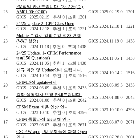
PM작업 안내드립니다. (25.2.26(수),
25
AM01:00~07:00)
GICS
2025.02.19
0
1201
GICS
|
2025.02.19
|
추천 0
|
조회 1201
24/25 Update.2- CPF Class Open
24
GICS
2024.12.18
1
1221
GICS
|
2024.12.18
|
추천 1
|
조회 1221
Moblie 수강시 강의수강 절차 변경
23
(WAF 설정)
GICS
2024.11.18
0
1438
GICS
|
2024.11.18
|
추천 0
|
조회 1438
24/25 Update. 1- CPIM Performance
test(150 Questions)
22
GICS
2024.11.05
1
1438
GICS
|
2024.11.05
|
추천 1
|
조회 1438
신규 과정 및 Update안내 드립니다.
21
GICS
2024.10.14
2
1516
GICS
|
2024.10.14
|
추천 2
|
조회 1516
CPIM과정 update공지
20
GICS
2024.03.09
3
2433
GICS
|
2024.03.09
|
추천 3
|
조회 2433
강좌 실행절차 변경 안내드립니다.
19
GICS
2024.01.08
0
2042
GICS
|
2024.01.08
|
추천 0
|
조회 2042
CPSM Exam 비용 인상 안내
18
GICS
2023.10.10
0
4396
GICS
|
2023.10.10
|
추천 0
|
조회 4396
CPIM 통합과정 file교체 안내
17
GICS
2023.08.07
0
2671
GICS
|
2023.08.07
|
추천 0
|
조회 2671
CSCP Wrap up 및 문제풀이 과정 Open
16
안내
GICS
2023.07.28
0
2001