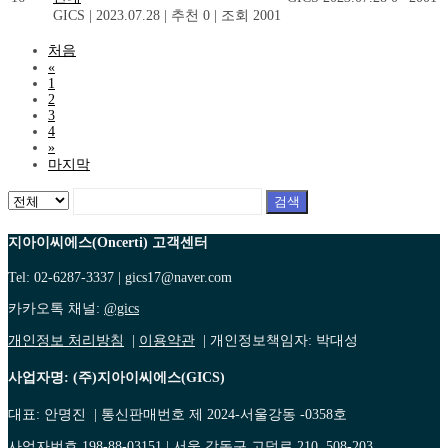
GICS
|
2023.07.28
|
추천 0
|
조회 2001
처음
«
1
2
3
4
»
마지막
검색
지아이씨에스(Oncerti) 고객센터
Tel: 02-6287-3337 | gics17@naver.com
카카오톡 채널:
@gics
개인정보 처리방침
|
이용약관
| 개인정보책임자: 박대성
사업자명: (주)지아이씨에스(GICS)
대표: 안명진 | 통신판매번호 제 2024-서울강동 -0358호
사업자번호 198-88-03151 | 서울 강동구 고덕로 210. 508-203