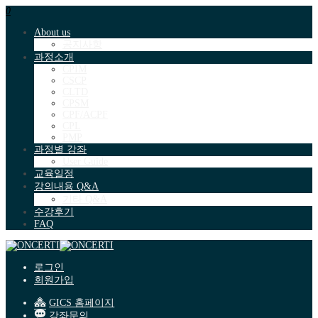
0
About us
공지사항
과정소개
CPIM
CSCP
CLTD
CPSM
CPF/ACPF
CPL
PMP
과정별 강좌
User Guide
교육일정
강의내용 Q&A
기타 Q&A
수강후기
FAQ
로그인
회원가입
GICS 홈페이지
강좌문의