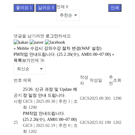
전체
0
좋아요
1
싫어요
0
인쇄
댓글을 남기려면
로그인
하세요.
«
Moblie 수강시 강의수강 절차 변경(WAF 설정)
PM작업 안내드립니다. (25.2.26(수), AM01:00~07:00)
»
목록보기
전체 36
작성
추
번호
제목
작성일
조회
자
천
25/26. 신규 과정 및 Update 예
공지
정 일정 안내 드립니다.
GICS
2025.09.30
1
1290
사항
GICS
|
2025.09.30
|
추천 1
|
조
회 1290
PM작업 안내드립니다.
(25.2.26(수), AM01:00~07:00)
25
GICS
2025.02.19
0
1202
GICS
|
2025.02.19
|
추천 0
|
조
회 1202