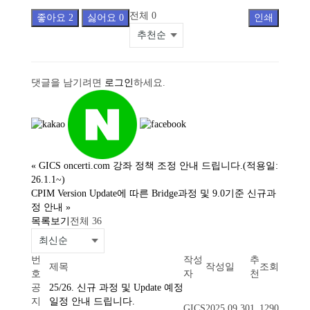
전체
0
좋아요
2
싫어요
0
인쇄
댓글을 남기려면
로그인
하세요.
«
GICS oncerti.com 강좌 정책 조정 안내 드립니다.(적용일:
26.1.1~)
CPIM Version Update에 따른 Bridge과정 및 9.0기준 신규과
정 안내
»
목록보기
전체 36
번
작성
추
제목
작성일
조회
호
자
천
공
25/26. 신규 과정 및 Update 예정
지
일정 안내 드립니다.
GICS
2025.09.30
1
1290