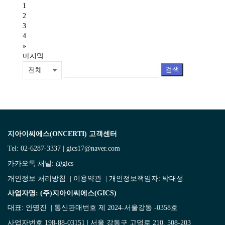
1
2
3
4
»
마지막
검색
지아이씨에스(ONCERTI) 고객센터
Tel: 02-6287-3337 | gics17@naver.com
카카오톡 채널:
@gics
개인정보 처리방침
|
이용약관
| 개인정보책임자: 박대성
사업자명: (주)지아이씨에스(GICS)
대표: 안명진 | 통신판매번호 제 2024-서울강동 -0358호
사업자번호 198-88-03151 | 서울 강동구 고덕로 210. 508-203