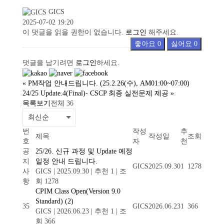
GICS
2025-07-02 19:20
이 댓글을 읽을 권한이 없습니다.
로그인
해주세요.
좋아요
0
싫어요
0
댓글을 남기려면
로그인
하세요.
«
PM작업 안내드립니다. (25.2.26(수), AM01:00~07:00)
24/25 Update.4(Final)- CSCP 최종 실전문제 제공
»
목록보기
전체 36
번
작성
추
제목
작성일
조회
호
자
천
공
25/26. 신규 과정 및 Update 예정
지
일정 안내 드립니다.
GICS
2025.09.30
1
1278
사
GICS
|
2025.09.30
|
추천 1
|
조
항
회 1278
CPIM Class Open(Version 9.0
Standard)
(2)
35
GICS
2026.06.23
1
366
GICS
|
2026.06.23
|
추천 1
|
조
회 366