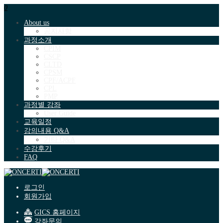
0
About us
공지사항
과정소개
CPIM
CSCP
CLTD
CPSM
CPF/ACPF
CPL
PMP
과정별 강좌
User Guide
교육일정
강의내용 Q&A
기타 Q&A
수강후기
FAQ
로그인
회원가입
GICS 홈페이지
강좌문의