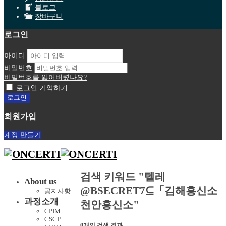
블로그
장바구니
로그인
아이디
비밀번호
비밀번호를 잃어버렸나요?
로그인 기억하기
회원가입
계정 만들기
검색 키워드 "텔레
About us
@BSECRET7⊆「김해흥신소
공지사항
과정소개
천안흥신소"
CPIM
CSCP
0개의 검색 결과