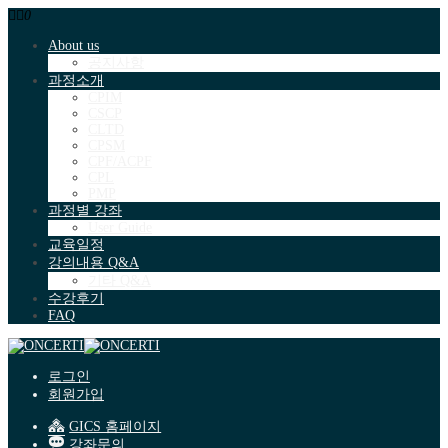
0
About us
공지사항
과정소개
CPIM
CSCP
CLTD
CPSM
CPF/ACPF
CPL
PMP
과정별 강좌
User Guide
교육일정
강의내용 Q&A
기타 Q&A
수강후기
FAQ
로그인
회원가입
GICS 홈페이지
강좌문의