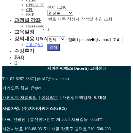
CPSM
CPF/ACPF
전체 1,246
CPL
PMP
번호
제목
작성자
작성일
추천
조회
과정별 강좌
User Guide
1
교육일정
강의내용 Q&A
기타 Q&A
검색
수강후기
FAQ
지아이씨에스(Oncerti) 고객센터
Tel: 02-6287-3337 | gics17@naver.com
카카오톡 채널:
@gics
개인정보 처리방침
|
이용약관
| 개인정보책임자: 박대성
사업자명: (주)지아이씨에스(GICS)
대표: 안명진 | 통신판매번호 제 2024-서울강동 -0358호
사업자번호 198-88-03151 | 서울 강동구 고덕로 210. 508-203